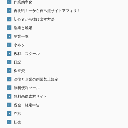
作業効率化
再挑戦！一から自己流サイトアフィリ！
初心者から抜け出す方法
副業と離婚
副業一覧
小ネタ
教材、スクール
日記
株投資
法律と企業の副業禁止規定
無料便利ツール
無料画像素材サイト
税金、確定申告
詐欺
転売