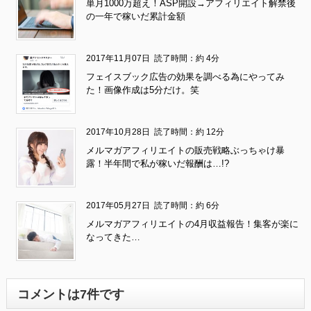
単月1000万超え！ASP開設→アフィリエイト解禁後
の一年で稼いだ累計金額
2017年11月07日
読了時間：約 4分
フェイスブック広告の効果を調べる為にやってみ
た！画像作成は5分だけ。笑
2017年10月28日
読了時間：約 12分
メルマガアフィリエイトの販売戦略ぶっちゃけ暴
露！半年間で私が稼いだ報酬は…!?
2017年05月27日
読了時間：約 6分
メルマガアフィリエイトの4月収益報告！集客が楽に
なってきた…
コメントは7件です