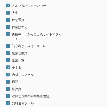
メルマガバックナンバー
人生
仮想通貨
作業効率化
再挑戦！一から自己流サイトアフィ
リ！
初心者から抜け出す方法
副業と離婚
副業一覧
小ネタ
教材、スクール
日記
株投資
法律と企業の副業禁止規定
無料便利ツール