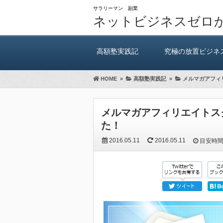
サラリーマン 副業
ネットビジネスゼロ
高額塾実践記
究極の放置ビジネ
HOME
»
高額塾実践記
»
メルマガアフィ
メルマガアフィリエイトス
た！
2016.05.11
2016.05.11
目安時