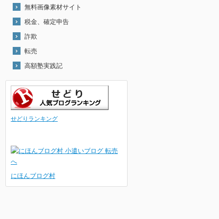
無料画像素材サイト
税金、確定申告
詐欺
転売
高額塾実践記
せどりランキング
にほんブログ村