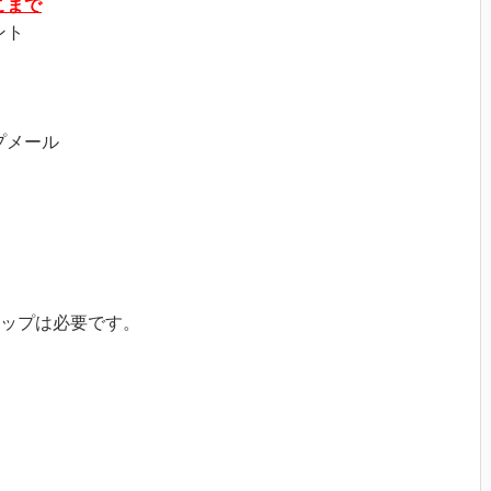
こまで
ント
プメール
ップは必要です。