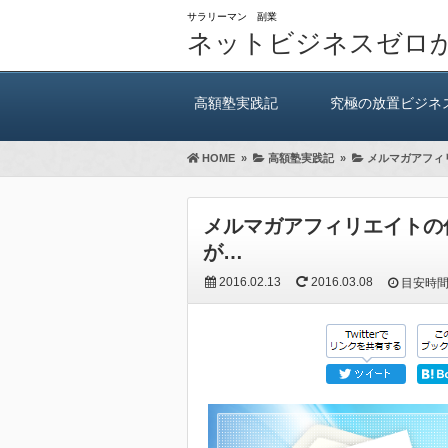
サラリーマン 副業
ネットビジネスゼロ
高額塾実践記
究極の放置ビジネ
HOME
»
高額塾実践記
»
メルマガアフィ
メルマガアフィリエイトの
が…
2016.02.13
2016.03.08
目安時