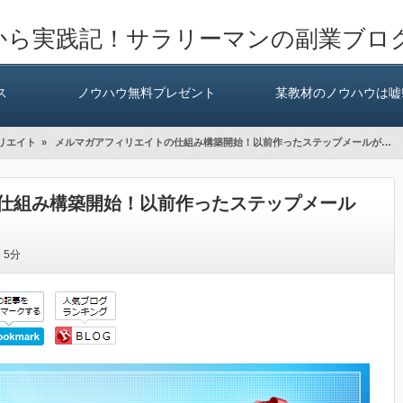
から実践記！サラリーマンの副業ブロ
ス
ノウハウ無料プレゼント
某教材のノウハウは嘘!
リエイト
»
メルマガアフィリエイトの仕組み構築開始！以前作ったステップメールが…
仕組み構築開始！以前作ったステップメール
間
5分