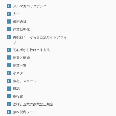
メルマガバックナンバー
人生
仮想通貨
作業効率化
再挑戦！一から自己流サイトアフィ
リ！
初心者から抜け出す方法
副業と離婚
副業一覧
小ネタ
教材、スクール
日記
株投資
法律と企業の副業禁止規定
無料便利ツール